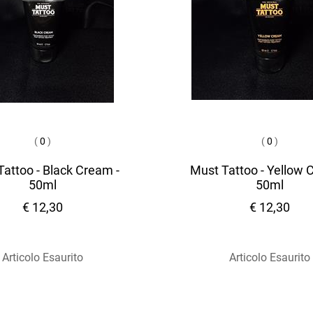
(
0
)
(
0
)
attoo - Black Cream -
Must Tattoo - Yellow 
50ml
50ml
€ 12,30
€ 12,30
Articolo Esaurito
Articolo Esaurito