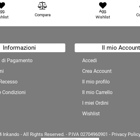
gg.
Agg.
Compara
C
hlist
Wishlist
Informazioni
Il mio Account
à di Pagamento
Accedi
ni
Crea Account
i Recesso
Il mio profilo
e Condizioni
Il mio Carrello
I miei Ordini
Wishlist
 Inkando - All Rights Reserved. - P.IVA 02704960901 -
Privacy Polic