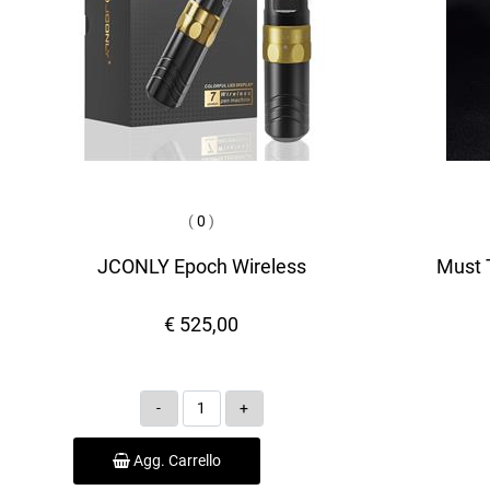
(
0
)
JCONLY Epoch Wireless
Must T
€ 525,00
Quantità
Agg. Carrello