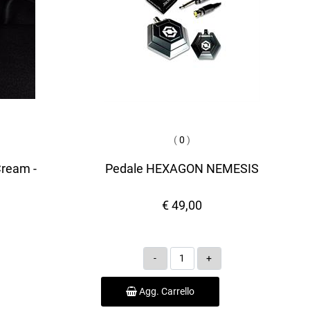
(
0
)
Cream -
Pedale HEXAGON NEMESIS
€ 49,00
Quantità
Agg. Carrello