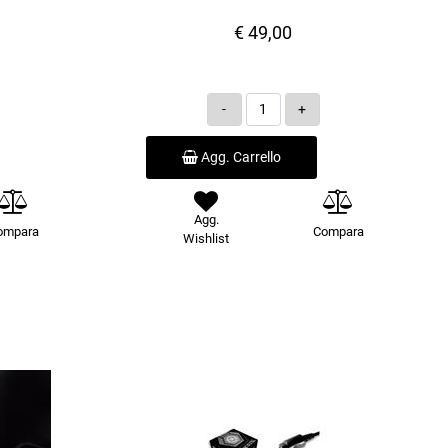
€ 49,00
Quantità
Agg. Carrello
Agg.
ompara
Compara
Wishlist