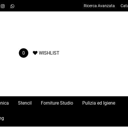
Ricerca Avanzata
Cat
0
WISHLIST
onica
Stencil
Forniture Studio
Pulizia ed Igiene
ng