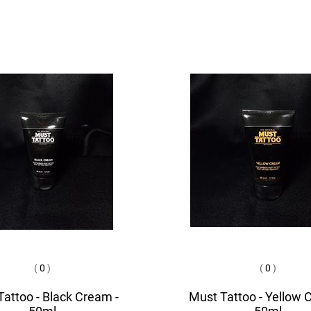
(
0
)
(
0
)
attoo - Black Cream -
Must Tattoo - Yellow 