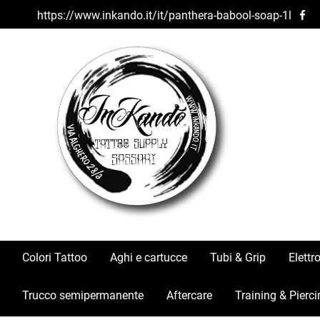
https://www.inkando.it/it/panthera-babool-soap-1l
Colori Tattoo
Aghi e cartucce
Tubi & Grip
Elettr
Trucco semipermanente
Aftercare
Training & Pierci