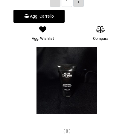
Quantità
Agg. Carrello
Agg. Wishlist
Compara
(
0
)