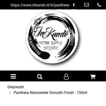
https://www.inkando.it/it/panthera-
nonnweiler-smooth-finish---150ml
Open menu
Greywash
Panthera Nonnweiler Smooth Finish - 150ml