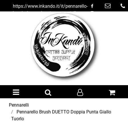
https://www.inkando.it/it/pennarello-
brush-duetto-doppia-punta-giallo-
tuorlo
Open menu
Pennarelli
Pennarello Brush DUETTO Doppia Punta Giallo
Tuorlo