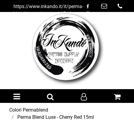
https://www.inkando.it/it/perma-
blend-luxe---cherry-red-15ml
Open menu
Colori Permablend
Perma Blend Luxe - Cherry Red 15ml