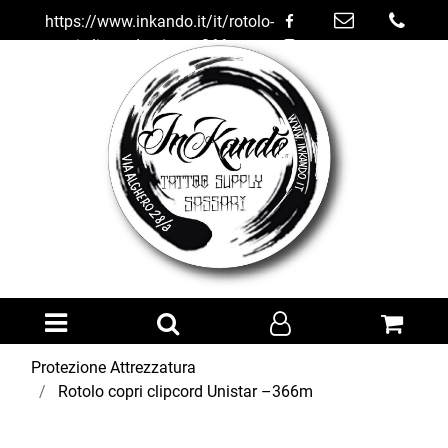
https://www.inkando.it/it/rotolo-
copri-clipcord-unistar--366m
Open menu
Protezione Attrezzatura
Rotolo copri clipcord Unistar –366m