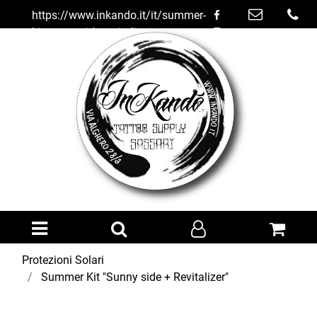
https://www.inkando.it/it/summer-
kit-sunny-side-revitalizer
Open menu
Protezioni Solari
Summer Kit "Sunny side + Revitalizer"