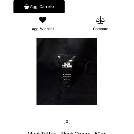
Agg. Carrello
Agg. Wishlist
Compara
(
0
)
Must Tattoo - Black Cream - 50ml