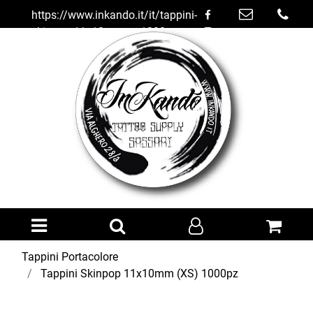
https://www.inkando.it/it/tappini-
skinpop-11x10mm-xs-1000pz
Open menu
Tappini Portacolore
Tappini Skinpop 11x10mm (XS) 1000pz