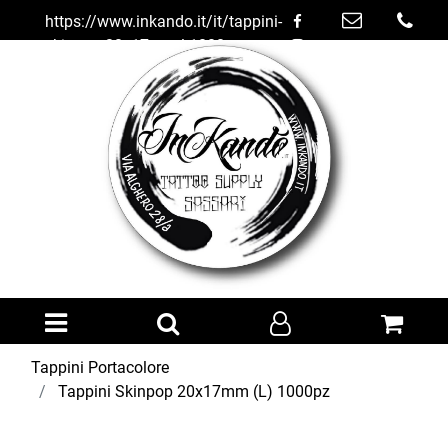
https://www.inkando.it/it/tappini-
skinpop-20x17mm-l-1000pz
Open menu
Tappini Portacolore
Tappini Skinpop 20x17mm (L) 1000pz