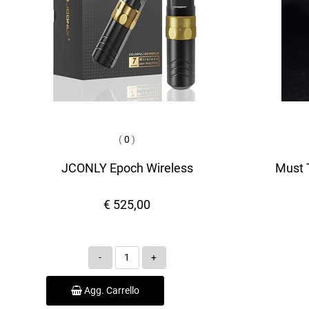
(
0
)
JCONLY Epoch Wireless
Must T
€ 525,00
Quantità
Agg. Carrello