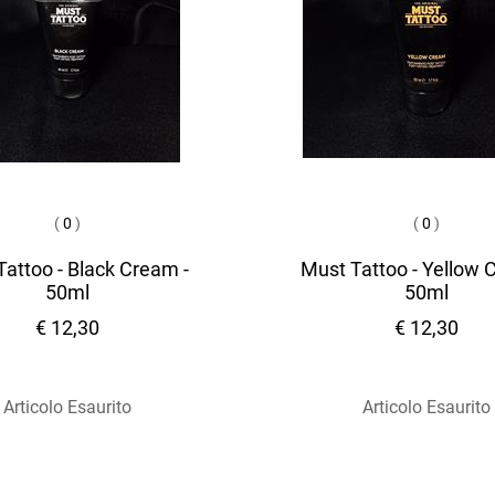
(
0
)
(
0
)
attoo - Black Cream -
Must Tattoo - Yellow 
50ml
50ml
€ 12,30
€ 12,30
Articolo Esaurito
Articolo Esaurito