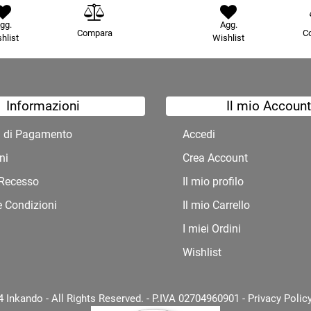
gg.
Agg.
Compara
C
hlist
Wishlist
Informazioni
Il mio Account
à di Pagamento
Accedi
ni
Crea Account
i Recesso
Il mio profilo
e Condizioni
Il mio Carrello
I miei Ordini
Wishlist
 Inkando - All Rights Reserved. - P.IVA 02704960901 -
Privacy Polic