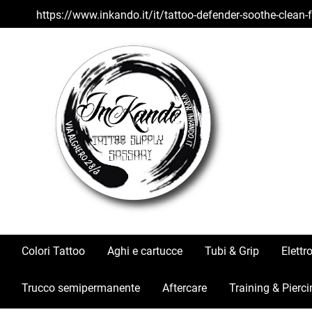
https://www.inkando.it/it/tattoo-defender-soothe-clean
Colori Tattoo
Aghi e cartucce
Tubi & Grip
Elettr
Trucco semipermanente
Aftercare
Training & Pierci