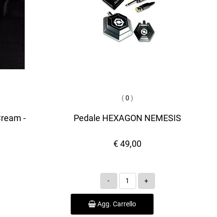
(
0
)
Cream -
Pedale HEXAGON NEMESIS
€ 49,00
Quantità
Agg. Carrello