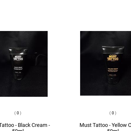
(
0
)
(
0
)
attoo - Black Cream -
Must Tattoo - Yellow 