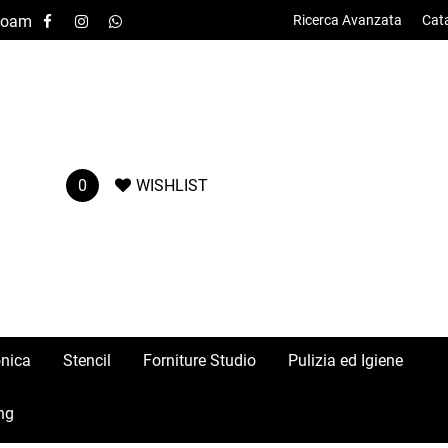
-foam
Ricerca Avanzata
Cat
0
WISHLIST
onica
Stencil
Forniture Studio
Pulizia ed Igiene
ng