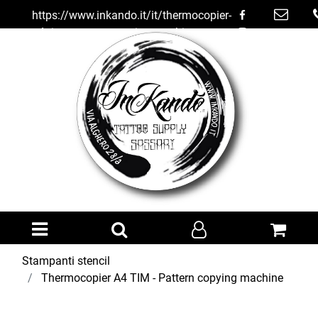
https://www.inkando.it/it/thermocopier-
a4-tim---pattern-copying-machine
Open menu
Stampanti stencil
Thermocopier A4 TIM - Pattern copying machine