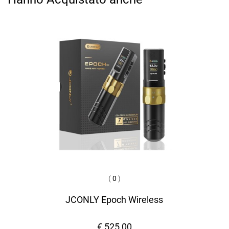
(
0
)
JCONLY Epoch Wireless
€ 525,00