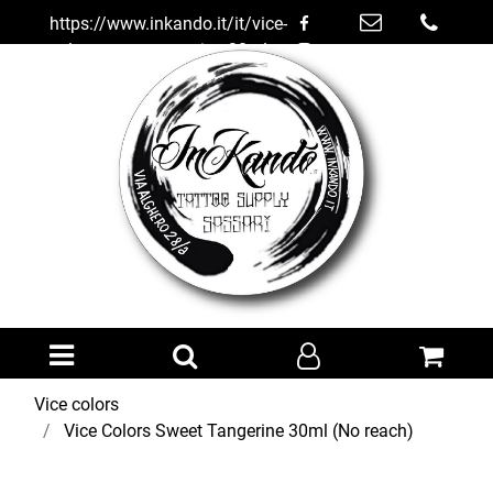
https://www.inkando.it/it/vice-
colors-sweet-tangerine-30ml-
no-reach
Open menu
Vice colors
Vice Colors Sweet Tangerine 30ml (No reach)