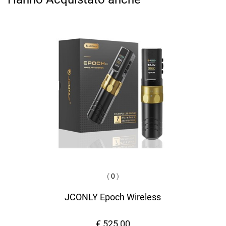
(
0
)
JCONLY Epoch Wireless
€ 525,00