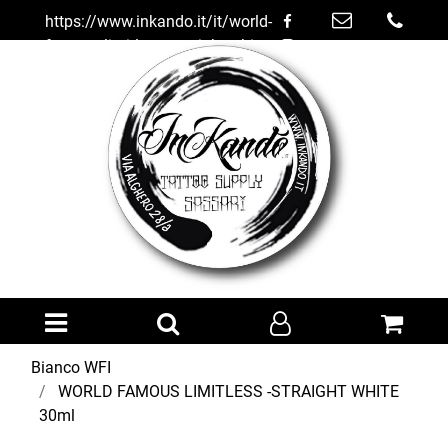
https://www.inkando.it/it/world-
famous-limitless--straight-white-
30ml
Open menu
Bianco WFI
WORLD FAMOUS LIMITLESS -STRAIGHT WHITE
30ml