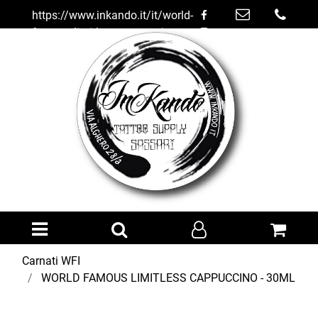
https://www.inkando.it/it/world-
famous-limitless-cappuccino--
-30ml
Open menu
Carnati WFI
WORLD FAMOUS LIMITLESS CAPPUCCINO - 30ML