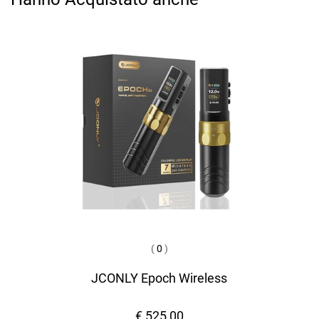
(
0
)
JCONLY Epoch Wireless
€ 525,00