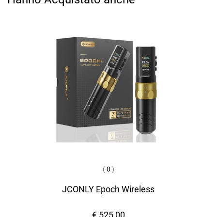
(
0
)
JCONLY Epoch Wireless
€ 525,00