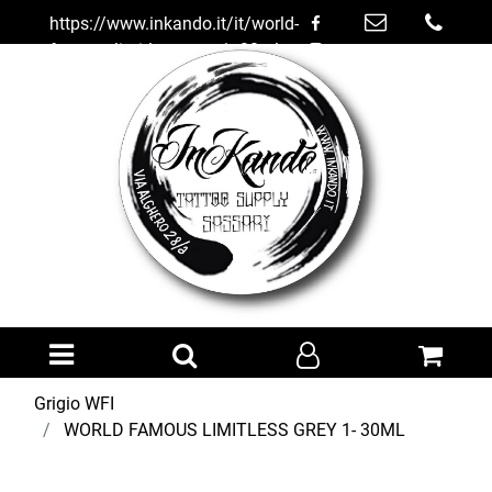
https://www.inkando.it/it/world-
famous-limitless-grey-1--30ml
Open menu
Grigio WFI
WORLD FAMOUS LIMITLESS GREY 1- 30ML