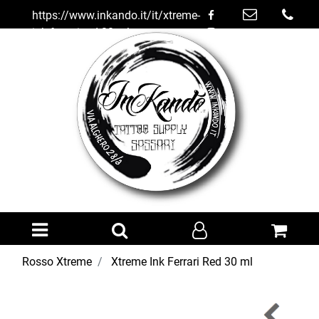
https://www.inkando.it/it/xtreme-
ink-ferrari-red-30-ml
Open menu
Rosso Xtreme
Xtreme Ink Ferrari Red 30 ml