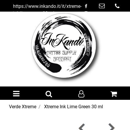
https://www.inkando.it/it/xtreme-
ink-lime-green-30-ml
Open menu
Verde Xtreme
Xtreme Ink Lime Green 30 ml