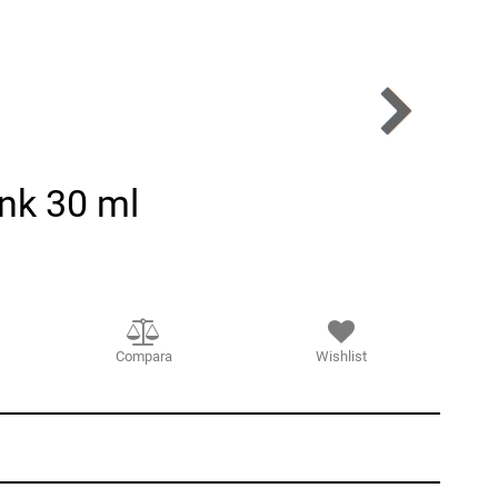
ink 30 ml
Compara
Wishlist