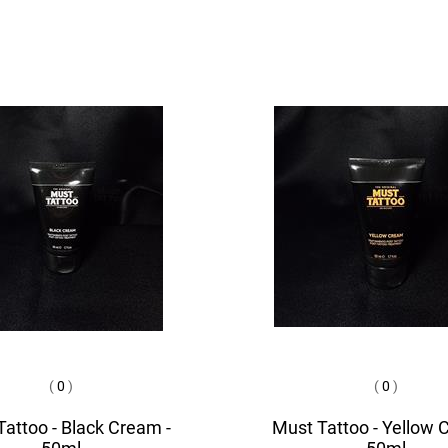
(
0
)
(
0
)
attoo - Black Cream -
Must Tattoo - Yellow 