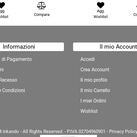
gg.
Agg.
Compara
C
hlist
Wishlist
Informazioni
Il mio Account
à di Pagamento
Accedi
ni
Crea Account
i Recesso
Il mio profilo
e Condizioni
Il mio Carrello
I miei Ordini
Wishlist
 Inkando - All Rights Reserved. - P.IVA 02704960901 -
Privacy Polic