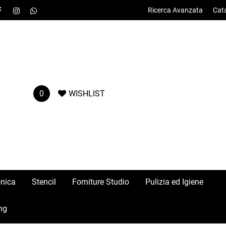
Ricerca Avanzata
Cat
0
WISHLIST
onica
Stencil
Forniture Studio
Pulizia ed Igiene
ng