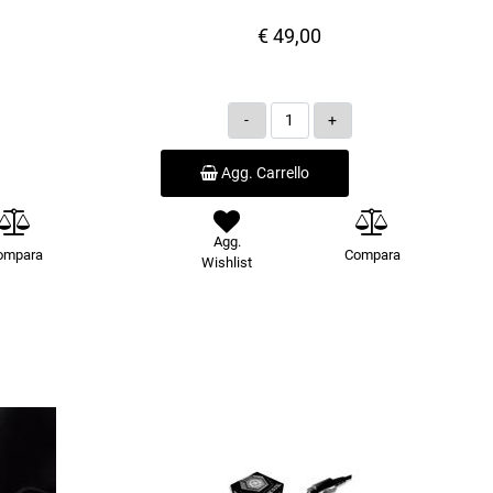
€ 49,00
Quantità
Agg. Carrello
Agg.
ompara
Compara
Wishlist