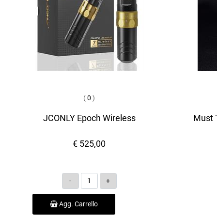
(
0
)
JCONLY Epoch Wireless
Must T
€ 525,00
Quantità
Agg. Carrello