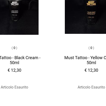
(
0
)
(
0
)
attoo - Black Cream -
Must Tattoo - Yellow 
50ml
50ml
€ 12,30
€ 12,30
Articolo Esaurito
Articolo Esaurito