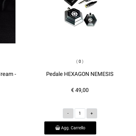
(
0
)
Cream -
Pedale HEXAGON NEMESIS
€ 49,00
Quantità
Agg. Carrello