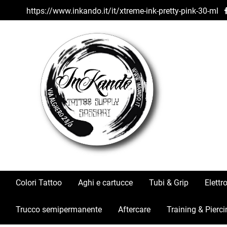
https://www.inkando.it/it/xtreme-ink-pretty-pink-30-ml
Colori Tattoo
Aghi e cartucce
Tubi & Grip
Elettr
Trucco semipermanente
Aftercare
Training & Pierci