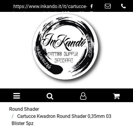
https://www.inkando.it/it/cartucce-
kwadron-round-shader-035mm-03-
blister-5pz
Open menu
Round Shader
Cartucce Kwadron Round Shader 0,35mm 03
Blister 5pz