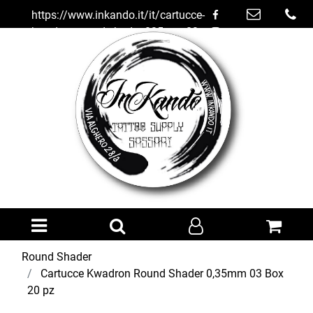
https://www.inkando.it/it/cartucce-
kwadron-round-shader-035mm-03-
box-20-pz
Open menu
Round Shader
Cartucce Kwadron Round Shader 0,35mm 03 Box
20 pz