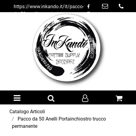
https://www.inkando.it/it/pacco-
da-50-anelli-portainchiostro-
trucco-permanente
Open menu
Catalogo Articoli
Pacco da 50 Anelli Portainchiostro trucco
permanente