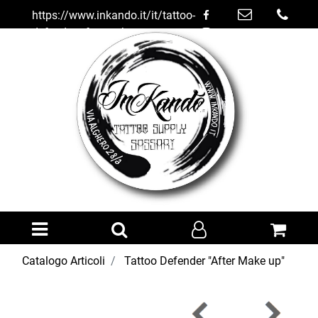
https://www.inkando.it/it/tattoo-
defender-after-make-up
Open menu
Catalogo Articoli
Tattoo Defender "After Make up"